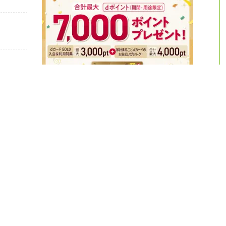
mo光を除くドコ
部の料金はポ
・事務手数料な
7,000ポイントもらえる ／
ックして確認してみる
ポイントは期間・用途限定なので注意！
てくれるのでお得です。