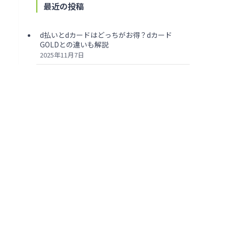
最近の投稿
d払いとdカードはどっちがお得？dカード
GOLDとの違いも解説
2025年11月7日
Amazonはd払いとdカードのどっちがお得？
d曜日や還元率も徹底調査
2025年11月7日
必見！dカードで審査落ちした7つの原因と対
策をプロが解説
2025年11月7日
騙された？dカード GOLDの評判・口コミから
わかるメリット・デメリットを解説
2025年11月7日
楽天カードとdカードはどっちがお得？12個の
項目から徹底比較
2025年11月7日