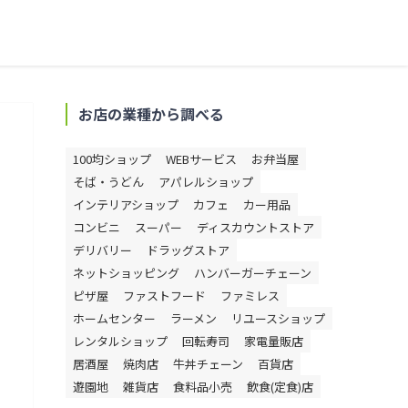
お店の業種から調べる
100均ショップ
WEBサービス
お弁当屋
そば・うどん
アパレルショップ
インテリアショップ
カフェ
カー用品
コンビニ
スーパー
ディスカウントストア
デリバリー
ドラッグストア
ネットショッピング
ハンバーガーチェーン
ピザ屋
ファストフード
ファミレス
ホームセンター
ラーメン
リユースショップ
レンタルショップ
回転寿司
家電量販店
居酒屋
焼肉店
牛丼チェーン
百貨店
遊園地
雑貨店
食料品小売
飲食(定食)店