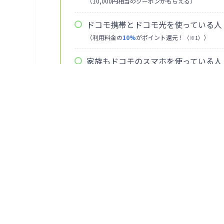
（10,000円相当のクーポンがもらえる）
ドコモ携帯とドコモ光を使っている人
（利用料金の
10%
がポイント還元！
）
（※1）
家族もドコモのスマホを使っている人
（利用料金の
10%
がポイント還元！
）
（※1）
※1：ドコモ mini/ahamo/irumoを除くドコモケータイ料金およびaha
モ光ご利用料金をさします。端末など代金分割支払金・各種手数料など一
イント進呈の対象外。ドコモ mini/ahamo/irumo利用料金・端末代金
ど一部対象外となります。
＼ 最大
クリ
*もらえる
さらに、d払いの還元率を「
0.5%→1.0%
」にし