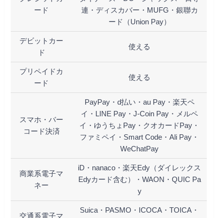
ード
連・ディスカバー・MUFG・銀聯カ
ード（Union Pay）
デビットカー
使える
ド
プリペイドカ
使える
ード
PayPay・d払い・au Pay・楽天ペ
イ・LINE Pay・J-Coin Pay・メルペ
スマホ・バー
イ・ゆうちょPay・クオカードPay・
コード決済
ファミペイ・Smart Code・Ali Pay・
WeChatPay
iD・nanaco・楽天Edy（ダイレックス
商業系電子マ
Edyカード含む）・WAON・QUIC Pa
ネー
y
Suica・PASMO・ICOCA・TOICA・
交通系電子マ