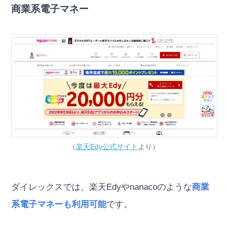
商業系電子マネー
（
楽天Edy公式サイト
より）
ダイレックスでは、楽天Edyやnanacoのような
商業
系電子マネーも利用可能
です。