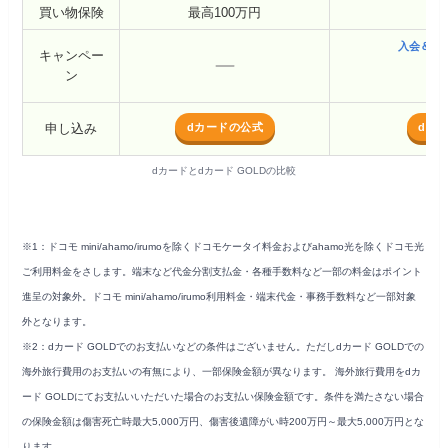
買い物保険
最高100万円
入会＆利
キャンペー
最大
ン
dカードの公式
dカー
申し込み
dカードとdカード GOLDの比較
※1：ドコモ mini/ahamo/irumoを除くドコモケータイ料金およびahamo光を除くドコモ光
ご利用料金をさします。端末など代金分割支払金・各種手数料など一部の料金はポイント
進呈の対象外。ドコモ mini/ahamo/irumo利用料金・端末代金・事務手数料など一部対象
外となります。
※2：dカード GOLDでのお支払いなどの条件はございません。ただしdカード GOLDでの
海外旅行費用のお支払いの有無により、一部保険金額が異なります。 海外旅行費用をdカ
ード GOLDにてお支払いいただいた場合のお支払い保険金額です。条件を満たさない場合
の保険金額は傷害死亡時最大5,000万円、傷害後遺障がい時200万円～最大5,000万円とな
ります。