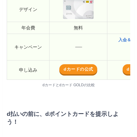
デザイン
年会費
無料
1
入会＆利
キャンペーン
最
（
dカードの公式
dカ
申し込み
dカードとdカード GOLDの比較
d払いの前に、dポイントカードを提示しよ
う！