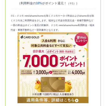
（利用料金の
10%
がポイント還元！
）
（※1）
※1：ドコモ mini/ahamo/irumoを除くドコモケータイ料金およびahamo光を除
くドコモ光ご利用料金をさします。端末など代金分割支払金・各種手数料など
一部の料金はポイント進呈の対象外。ドコモ mini/ahamo/irumo利用料金・端末
代金・事務手数料など一部対象外となります。