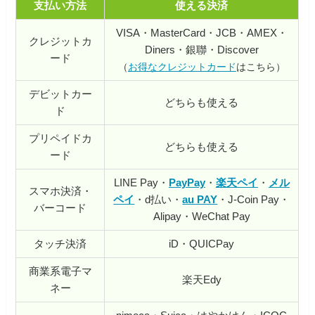
支払い方法
使える
決済
VISA・MasterCard・JCB・AMEX・
クレジットカ
Diners・銀聯・Discover
ード
（
お得なクレジットカード
はこちら）
デビットカー
どちらも使える
ド
プリペイドカ
どちらも使える
ード
LINE Pay・
PayPay
・
楽天ペイ
・
メル
スマホ決済・
ペイ
・d払い・
au PAY
・J-Coin Pay・
バーコード
Alipay・WeChat Pay
タッチ決済
iD・QUICPay
商業系電子マ
楽天Edy
ネー