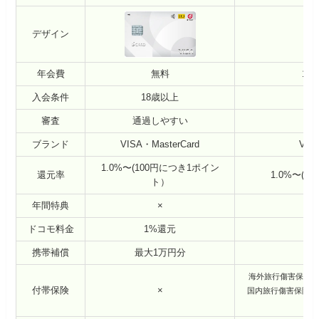
デザイン
年会費
無料
11
入会条件
18歳以上
審査
通過しやすい
ブランド
VISA・MasterCard
VIS
1.0%〜(100円につき1ポイン
還元率
1.0%〜(
ト）
年間特典
×
ドコモ料金
1%還元
1
携帯補償
最大1万円分
最
海外旅行傷害保険：
付帯保険
×
国内旅行傷害保険：最