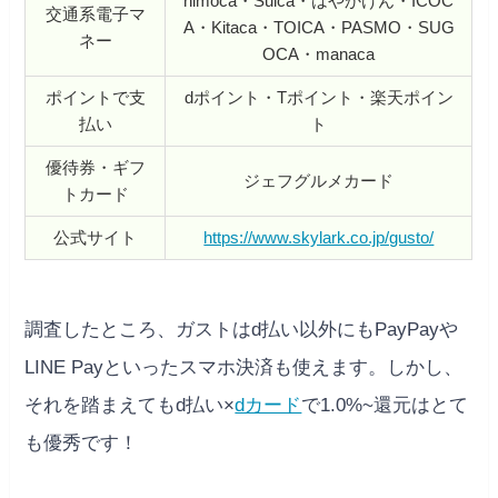
nimoca・Suica・はやかけん・ICOC
交通系電子マ
A・Kitaca・TOICA・PASMO・SUG
ネー
OCA・manaca
ポイントで支
dポイント・Tポイント・楽天ポイン
払い
ト
優待券・ギフ
ジェフグルメカード
トカード
公式サイト
https://www.skylark.co.jp/gusto/
調査したところ、ガストはd払い以外にもPayPayや
LINE Payといったスマホ決済も使えます。しかし、
それを踏まえてもd払い×
dカード
で1.0%~還元はとて
も優秀です
！