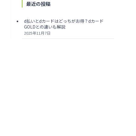
最近の投稿
d払いとdカードはどっちがお得？dカード
GOLDとの違いも解説
2025年11月7日
Amazonはd払いとdカードのどっちがお得？
d曜日や還元率も徹底調査
2025年11月7日
必見！dカードで審査落ちした7つの原因と対
策をプロが解説
2025年11月7日
騙された？dカード GOLDの評判・口コミから
わかるメリット・デメリットを解説
2025年11月7日
楽天カードとdカードはどっちがお得？12個の
項目から徹底比較
2025年11月7日