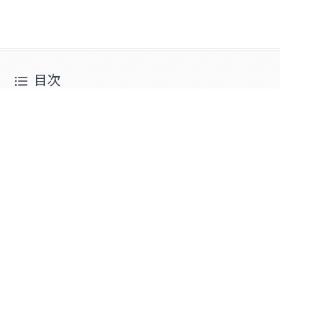
目次
Pay）が使えるか検証
けて使う方がお得
トカードはコレだ！
イペイが使えるのか調べてみた
よくある質問」
帰り）の場合でもペイペイは使えますか？
ーン・クーポン情報を知りたい
イの使い方について知りたい