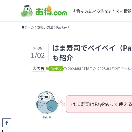
お得な支払い方法をまとめた情報
ホーム
支払い方法
PayPay
はま寿司でペイペイ（Pa
2025
1/02
も紹介
広告
PayPay
2024年10月8日
2025年1月2日
株
はま寿司はPayPayって使
悩む鳥