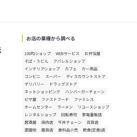
お店の業種から調べる
法
100均ショップ
WEBサービス
お弁当屋
そば・うどん
アパレルショップ
インテリアショップ
カフェ
カー用品
コンビニ
スーパー
ディスカウントストア
デリバリー
ドラッグストア
ネットショッピング
ハンバーガーチェーン
ピザ屋
ファストフード
ファミレス
ホームセンター
ラーメン
リユースショップ
レンタルショップ
回転寿司
家電量販店
居酒屋
焼肉店
牛丼チェーン
百貨店
遊園地
雑貨店
食料品小売
飲食(定食)店