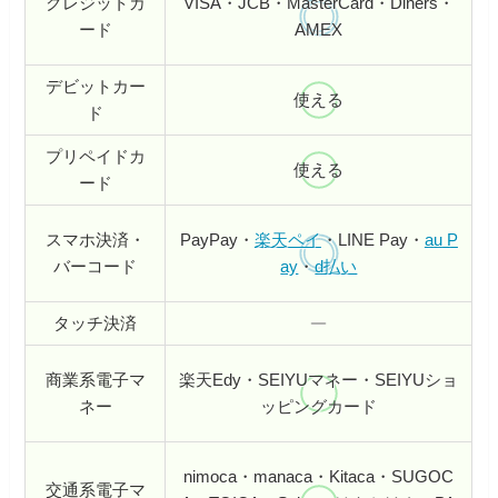
クレジットカ
VISA・JCB・MasterCard・Diners・
ード
AMEX
デビットカー
使える
ド
プリペイドカ
使える
ード
スマホ決済・
PayPay・
楽天ペイ
・LINE Pay・
au P
バーコード
ay
・
d払い
タッチ決済
商業系電子マ
楽天Edy・
SEIYUマネー・SEIYUショ
ネー
ッピングカード
nimoca・manaca・Kitaca・SUGOC
交通系電子マ