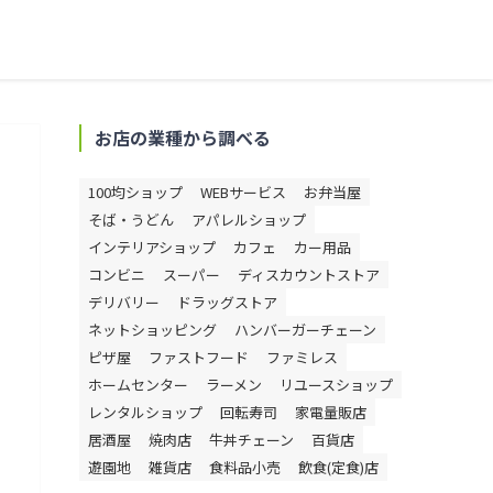
お店の業種から調べる
100均ショップ
WEBサービス
お弁当屋
そば・うどん
アパレルショップ
インテリアショップ
カフェ
カー用品
コンビニ
スーパー
ディスカウントストア
デリバリー
ドラッグストア
ネットショッピング
ハンバーガーチェーン
ピザ屋
ファストフード
ファミレス
ホームセンター
ラーメン
リユースショップ
レンタルショップ
回転寿司
家電量販店
居酒屋
焼肉店
牛丼チェーン
百貨店
遊園地
雑貨店
食料品小売
飲食(定食)店