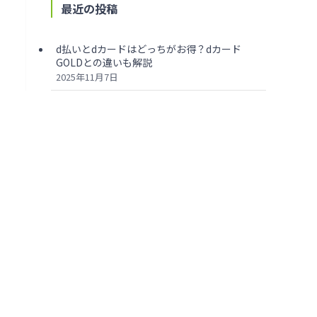
最近の投稿
d払いとdカードはどっちがお得？dカード
GOLDとの違いも解説
2025年11月7日
Amazonはd払いとdカードのどっちがお得？
d曜日や還元率も徹底調査
2025年11月7日
必見！dカードで審査落ちした7つの原因と対
策をプロが解説
2025年11月7日
騙された？dカード GOLDの評判・口コミから
わかるメリット・デメリットを解説
2025年11月7日
楽天カードとdカードはどっちがお得？12個の
項目から徹底比較
2025年11月7日