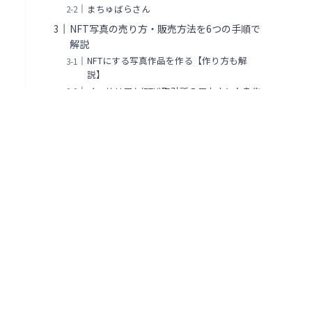
まちゅばらさん
NFT写真の売り方・販売方法を6つの手順で
解説
NFTにする写真作品を作る【作り方も解
説】
イーサリアム(ETH)取引所のアカウントを作
成
ウォレットを作成
コインチェックからウォレットに入金
NFTプラットフォームにログイン
実際にNFTとして写真を出品
NFTの写真が売れない？作品を売るための3
つのコツ
SNSアカウントを開設する
企画を実施して認知度を上げる
少額から販売し徐々に価格を上げていく
NFTで写真を出品する時におすすめのマー
ケットプレイス3選
まとめ