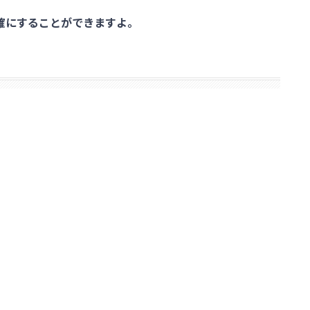
確にすることができますよ。
目次
フォトグラファーを紹介
：RKさん
6つの手順で解説
作り方も解説】
アカウントを作成
に入金