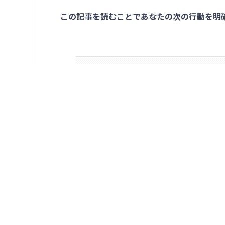
この記事を読むことであなたの次の行動を明
NFT市場で写真の販売は可能
NFT市場で写真を販売している
取引額が世界でもトップクラス
まちゅばらさん
NFT写真の売り方・販売方法を
NFTにする写真作品を作る【
イーサリアム(ETH)取引所の
ウォレットを作成
コインチェックからウォレット